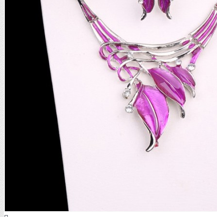
STŘÍBRNÉ VISACÍ
STŘÍBRNÉ OSTATNÍ