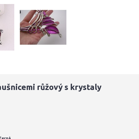
ušnicemi růžový s krystaly
ečerná