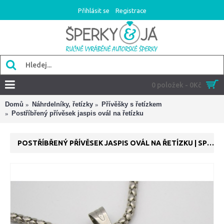
Přihlásit se
Registrace
0 položek - 0Kč
Domů
Náhrdelníky, řetízky
Přívěšky s řetízkem
Postříbřený přívěsek jaspis ovál na řetízku
POSTŘÍBŘENÝ PŘÍVĚSEK JASPIS OVÁL NA ŘETÍZKU | SPERKYAJA.CZ