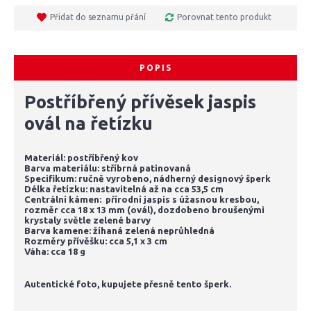
Přidat do seznamu přání
Porovnat tento produkt
POPIS
Postříbřený přívěsek jaspis
ovál na řetízku
Materiál: postříbřený kov
Barva materiálu: stříbrná patinovaná
Specifikum: ručně vyrobeno, nádherný designový šperk
Délka řetízku: nastavitelná až na cca 53,5 cm
Centrální kámen: přírodní jaspis s úžasnou kresbou,
rozměr cca 18 x 13 mm (ovál), dozdobeno broušenými
krystaly světle zelené barvy
Barva kamene: žíhaná zelená neprůhledná
Rozměry přívěšku: cca 5,1 x 3 cm
Váha: cca 18 g
Autentické foto, kupujete přesně tento šperk.