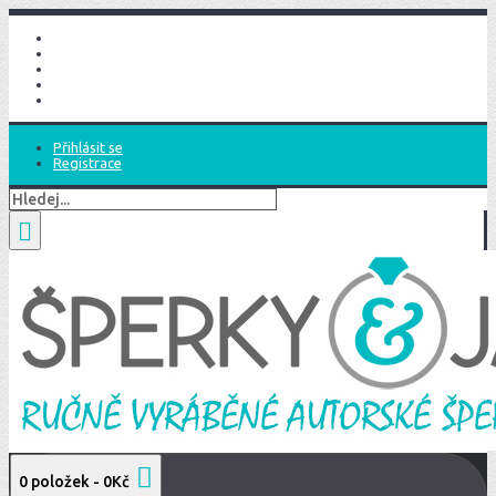
Domů
Seznam přání (
0
)
Účet
Nákupní košík
Objednat
Přihlásit se
Registrace
0 položek - 0Kč