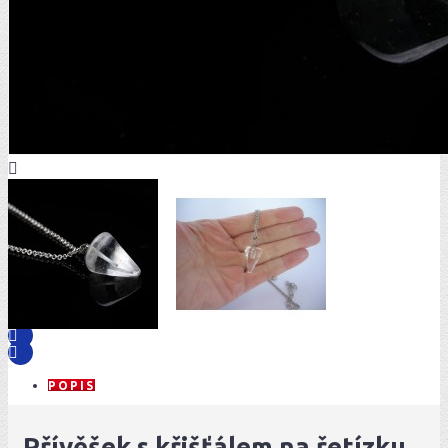
POPIS
Přívěšek s křišťálem na řetízku