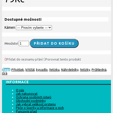
Dostupné možnosti
Kámen
PŘIDAT DO KOŠÍKU
Množství
Přidat do seznamu přání
Porovnat tento produkt
Tagy:
Přívěšek
,
křišťál
,
kyvadlo
,
řetízku
,
Náhrdelníky
,
řetízky
,
Průhledná
,
čirá
INFORMACE
O nás
Jak nakupovat
Ochrana osobních údajů
Obchodní podmínky
Jak vybrat velikost prstenu
Péče o šperky a informace o nich
Puncovní úřad