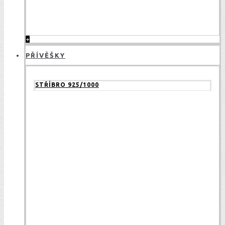
+
PŘÍVĚŠKY
STŘÍBRO 925/1000