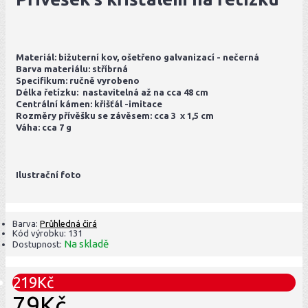
Materiál: bižuterní kov, ošetřeno galvanizací - nečerná
Barva materiálu: stříbrná
Specifikum: ručně vyrobeno
Délka řetízku: nastavitelná až na cca 48 cm
Centrální kámen: křišťál -imitace
Rozměry přívěšku se závěsem: cca 3 x 1,5 cm
Váha: cca 7 g
Ilustrační foto
Barva:
Průhledná čirá
Kód výrobku:
131
Na skladě
Dostupnost:
219Kč
79Kč