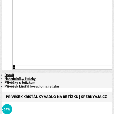
+
Domů
Náhrdelníky, řetízky
Přívěšky s řetízkem
Přívěšek křišťál kyvadlo na řetízku
PŘÍVĚŠEK KŘIŠŤÁL KYVADLO NA ŘETÍZKU | SPERKYAJA.CZ
-64%