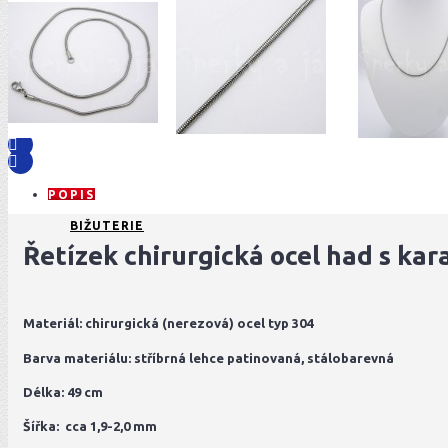
POPIS
BIŽUTERIE
Řetízek chirurgická ocel had s ka
Materiál: chirurgická (nerezová) ocel typ 304
Barva materiálu: stříbrná lehce patinovaná, stálobarevná
Délka: 49 cm
Šířka: cca 1,9-2,0 mm