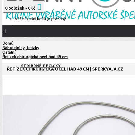
0 položek - 0Kč
Váš nákupní košík je prázdný!
Domů
Náhrdelníky, řetízky
NÁUŠNICE
Ostatní
Řetízek chirurgická ocel had 49 cm
STŘÍBRNÉ PECIČKY
ŘETÍZEK CHIRURGICKÁ OCEL HAD 49 CM | SPERKYAJA.CZ