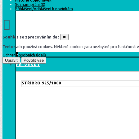
Historie objednávek
Seznam přání (
0
)
Přihlášení/odhlášení k novinkám
Souhlas se zpracováním dat
✖
Tento web používá cookies. Některé cookies jsou nezbytné pro funkčnost web
+
Ochrana osobních údajů
Upravit
Povolit vše
PŘÍVĚŠKY
STŘÍBRO 925/1000