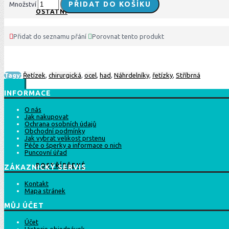
PŘIDAT DO KOŠÍKU
Množství
OSTATNÍ
Přidat do seznamu přání
Porovnat tento produkt
Tagy:
Řetízek
,
chirurgická
,
ocel
,
had
,
Náhrdelníky
,
řetízky
,
Stříbrná
INFORMACE
O nás
Jak nakupovat
Ochrana osobních údajů
Obchodní podmínky
Jak vybrat velikost prstenu
Péče o šperky a informace o nich
Puncovní úřad
POSTŘÍBŘENÉ
ZÁKAZNICKÝ SERVIS
Kontakt
Mapa stránek
MŮJ ÚČET
Účet