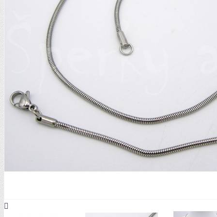
STŘÍBRNÉ VISACÍ
STŘÍBRNÉ OSTATNÍ