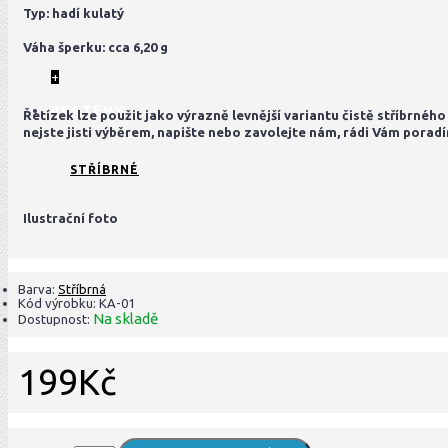
Typ: hadí kulatý
Váha šperku: cca 6,20 g
+
PRSTENY
Řetízek lze použit jako výrazně levnější variantu čistě stříbrného
nejste jisti výběrem, napište nebo zavolejte nám, rádi Vám porad
STŘÍBRNÉ
Ilustrační foto
Barva:
Stříbrná
Kód výrobku:
KA-01
Na skladě
Dostupnost:
199Kč