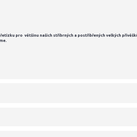
 řetízku pro většinu našich stříbrných a postříbřených velkých přívěšk
íme.