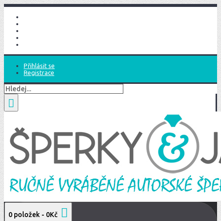
Domů
Seznam přání (
0
)
Účet
Nákupní košík
Objednat
Přihlásit se
Registrace
0 položek - 0Kč