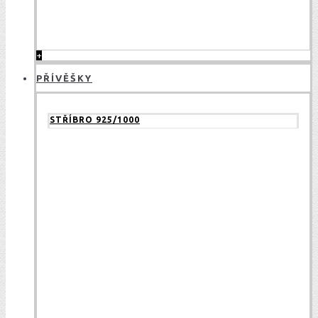
+
PŘÍVĚŠKY
STŘÍBRO 925/1000