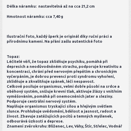
Délka náramku: nastavitelná až na cca 21,2 cm
Hmotnost náramku: cca 7,40 g
Ilustrační foto, každý šperk je originál díky ruční práci a
přírodnímu kameni. Na přání zašlu autentické foto
Topaz:
Léčitelé věří, že topaz zklidňuje psychiku, pomáhá při
depresích a neodůvodněném strachu, podporuje kreativitu a
koncentraci, chrání před nervovým přepětím a chronickým
vyčerpáním, je dobrou prevencí proti syndromu vyhoření,
zklidňuje a zkvalitňuje spánek, léčí nespavost.
Celkově posiluje organismus, velmi dobře působí na srdce a
oběhový systém, snižuje krevní tlak, aktivuje žlázy s vnitřním
vyměšováním, pomáhá při onemocněních jater a sleziny.
Podporuje centrální nervový systém.
Naplňuje organismus tryskající silou a hřejivým světlem
slunce. Prohlubuje uvědomění, bdělost a jasnost, radost a
živost. Zbavuje zatěžujících pocitů a temných myšlenek,
odbourává úzkosti a deprese.
Znamení zvěrokruhu: Blíženec, Lev, Váhy, Štír, Střelec, Vodnář