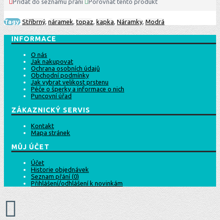
Přidat do seznamu přání
Porovnat tento produkt
Tagy:
Stříbrný
,
náramek
,
topaz
,
kapka
,
Náramky
,
Modrá
INFORMACE
O nás
Jak nakupovat
Ochrana osobních údajů
Obchodní podmínky
Jak vybrat velikost prstenu
Péče o šperky a informace o nich
Puncovní úřad
ZÁKAZNICKÝ SERVIS
Kontakt
Mapa stránek
MŮJ ÚČET
Účet
Historie objednávek
Seznam přání (
0
)
Přihlášení/odhlášení k novinkám