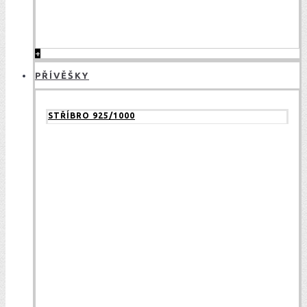
+
PŘÍVĚŠKY
STŘÍBRO 925/1000