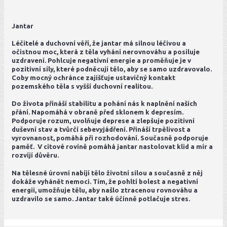
Jantar
Léčitelé a duchovní věří, že jantar má silnou léčivou a
očistnou moc, která z těla vyhání nerovnováhu a posiluje
uzdravení. Pohlcuje negativní energie a proměňuje je v
pozitivní síly, které podněcují tělo, aby se samo uzdravovalo.
Coby mocný ochránce zajišťuje ustavičný kontakt
pozemského těla s vyšší duchovní realitou.
Do života přináší stabilitu a pohání nás k naplnění našich
přání. Napomáhá v obraně před sklonem k depresím.
Podporuje rozum, uvolňuje deprese a zlepšuje pozitivní
duševní stav a tvůrčí sebevyjádření. Přináší trpělivost a
vyrovnanost, pomáhá při rozhodování. Současně podporuje
paměť. V citové rovině pomáhá jantar nastolovat klid a mír a
rozvíjí důvěru.
Na tělesné úrovni nabíjí tělo životní silou a současně z něj
dokáže vyhánět nemoci. Tím, že pohltí bolest a negativní
energii, umožňuje tělu, aby našlo ztracenou rovnováhu a
uzdravilo se samo. Jantar také účinně potlačuje stres.