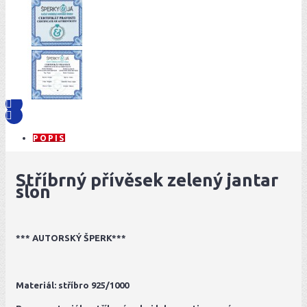
POPIS
Stříbrný přívěsek zelený jantar
slon
*** AUTORSKÝ ŠPERK***
Materiál: stříbro 925/1000