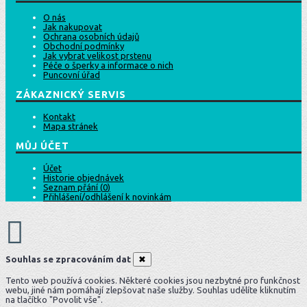
O nás
Jak nakupovat
Ochrana osobních údajů
Obchodní podmínky
Jak vybrat velikost prstenu
Péče o šperky a informace o nich
Puncovní úřad
ZÁKAZNICKÝ SERVIS
Kontakt
Mapa stránek
MŮJ ÚČET
Účet
Historie objednávek
Seznam přání (
0
)
Přihlášení/odhlášení k novinkám
Souhlas se zpracováním dat
✖
Tento web používá cookies. Některé cookies jsou nezbytné pro funkčnost
webu, jiné nám pomáhají zlepšovat naše služby. Souhlas udělíte kliknutím
na tlačítko "Povolit vše".