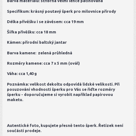
Barva materiálu: stříbrná velmi lehce patinovaná
Specifikum: krásný poutavý šperk pro milovnice přírody
Délka přívěšku i se závěsem: cca 19 mm
Šířka přívěšku: cca 18 mm
Kámen: přírodní baltský jantar
Barva kamene: zelená průhledná
Rozměry kamene: cca 7 x 5 mm (ovál)
Váha: cca 1,40 g
Poznámka: velikost dekoltu odpovídá lidské velikosti. Při
posuzování vhodnosti šperku pro Vás se řiďte rozměry
šperku - doporučujeme si vyrobit například papírovou
maketu.
Autentické foto, kupujete přesně tento šperk. Řetízek není
součástí prodeje.