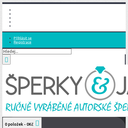
Domů
Seznam přání (
0
)
Účet
Nákupní košík
Objednat
Přihlásit se
Registrace
0 položek - 0Kč