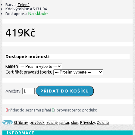
Barva:
Zelená
Kód výrobku:
AS13J-04
Na skladě
Dostupnost:
419Kč
Dostupné možnosti
Kámen
Certifikát pravosti šperku
PŘIDAT DO KOŠÍKU
Množství
Přidat do seznamu přání
Porovnat tento produkt
Tagy:
Stříbrný
,
přívěsek
,
zelený
,
jantar
,
slon
,
Přívěšky
,
Zelená
INFORMACE