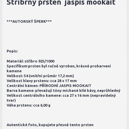
Stříbrný prsten jaspis mookait
***AUTORSKÝ ŠPERK***
Popis:
Materiál: stříbro 925/1000
Specifikum:prsten byl ručně vyroben, krásné probarvení
kamene
Velikost: 54 (vnitřní průměr 17,2 mm)
Velikost hlavy prstenu: cca 28 x 17 mm
Centrální kámen: PŘÍRODNÍ JASPIS MOOKAIT
Barva kamene: převažují tóny míchané bílé kávy, neprůhledný
Velikost centrálního kamene: cca 27 x 16 mm (nepravidelný
tvar)
Váha prstenu: cca 6,00 g
Autentické foto, kupujete přesně tento prsten