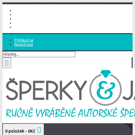
Domů
Seznam přání (
0
)
Účet
Nákupní košík
Objednat
Přihlásit se
Registrace
0 položek - 0Kč