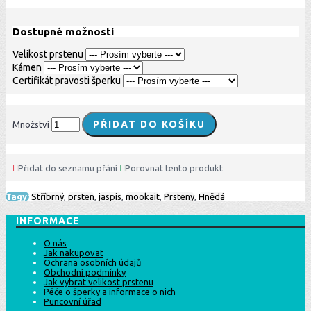
Dostupné možnosti
Velikost prstenu
Kámen
Certifikát pravosti šperku
PŘIDAT DO KOŠÍKU
Množství
Přidat do seznamu přání
Porovnat tento produkt
Tagy:
Stříbrný
,
prsten
,
jaspis
,
mookait
,
Prsteny
,
Hnědá
INFORMACE
O nás
Jak nakupovat
Ochrana osobních údajů
Obchodní podmínky
Jak vybrat velikost prstenu
Péče o šperky a informace o nich
Puncovní úřad