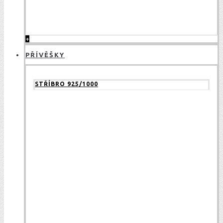
+
PŘÍVĚŠKY
STŘÍBRO 925/1000