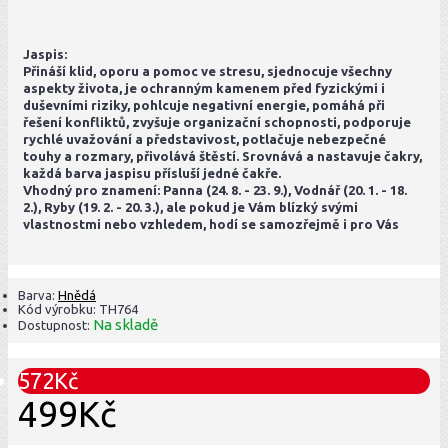
Jaspis:
Přináší klid, oporu a pomoc ve stresu, sjednocuje všechny
aspekty života, je ochranným kamenem před fyzickými i
duševními riziky, pohlcuje negativní energie, pomáhá při
řešení konfliktů, zvyšuje organizační schopnosti, podporuje
rychlé uvažování a představivost, potlačuje nebezpečné
touhy a rozmary, přivolává štěstí. Srovnává a nastavuje čakry,
každá barva jaspisu přísluší jedné čakře.
Vhodný pro znamení: Panna (24. 8. - 23. 9.), Vodnář (20. 1. - 18.
2.), Ryby (19. 2. - 20. 3.), ale pokud je Vám blízký svými
vlastnostmi nebo vzhledem, hodí se samozřejmě i pro Vás
Barva:
Hnědá
Kód výrobku:
TH764
Na skladě
Dostupnost:
572Kč
499Kč