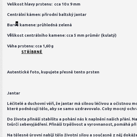
Velikost hlavy prstenu: cca 10 x 9 mm
Centrální kámen: přírodní baltský jantar
+
Barva kamene: průhledná zelená
PRSTENY
Velikost centrálního kamene: cca 5 mm průměr (kulatý)
Váha prstenu: cca 1,60 g
STŘÍBRNÉ
Autentické foto, kupujete přesně tento prsten
Jantar
Léčitelé a duchovní věří, že jantar má silnou léčivou a očistnou m
které podněcují tělo, aby se samo uzdravovalo. Coby mocný ochrá
Do života přináší stabilitu a pohání nás k naplnění našich přání
tvůrčí sebevyjádření. Přináší trpělivost a vyrovnanost, pomáhá p
Na tělesné úrovni nabíjí tělo životní silou a současně z něj doká