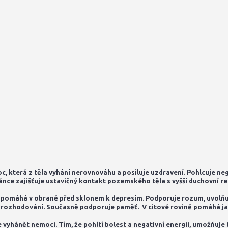
oc, která z těla vyhání nerovnováhu a posiluje uzdravení. Pohlcuje nega
nce zajišťuje ustavičný kontakt pozemského těla s vyšší duchovní re
. Napomáhá v obraně před sklonem k depresím. Podporuje rozum, uvolňuj
ři rozhodování. Současně podporuje paměť. V citové rovině pomáhá jant
že vyhánět nemoci. Tím, že pohltí bolest a negativní energii, umožňuje