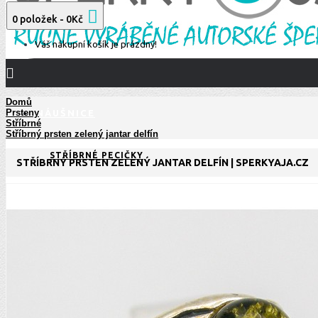
0 položek - 0Kč
Váš nákupní košík je prázdný!
Domů
Prsteny
NÁUŠNICE
Stříbrné
Stříbrný prsten zelený jantar delfín
STŘÍBRNÉ PECIČKY
STŘÍBRNÝ PRSTEN ZELENÝ JANTAR DELFÍN | SPERKYAJA.CZ