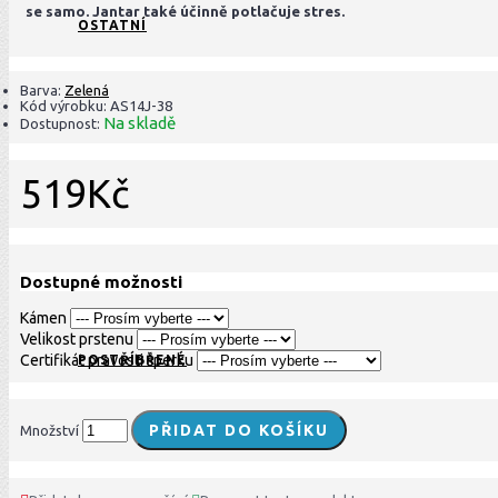
se samo. Jantar také účinně potlačuje stres.
OSTATNÍ
Barva:
Zelená
Kód výrobku:
AS14J-38
Na skladě
Dostupnost:
519Kč
Dostupné možnosti
Kámen
Velikost prstenu
Certifikát pravosti šperku
POSTŘÍBŘENÉ
PŘIDAT DO KOŠÍKU
Množství