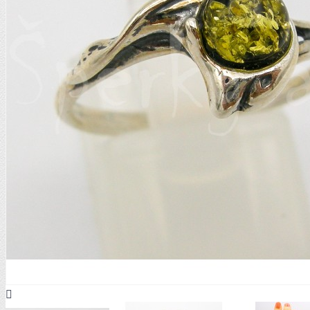
STŘÍBRNÉ VISACÍ
STŘÍBRNÉ OSTATNÍ