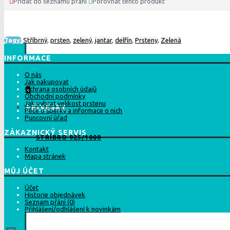
Přidat do seznamu přání
Porovnat tento produkt
Tagy:
Stříbrný
,
prsten
,
zelený
,
jantar
,
delfín
,
Prsteny
,
Zelená
INFORMACE
O nás
Jak nakupovat
Ochrana osobních údajů
+
Obchodní podmínky
Jak vybrat velikost prstenu
PŘÍVĚŠKY
Péče o šperky a informace o nich
Puncovní úřad
ZÁKAZNICKÝ SERVIS
STŘÍBRO 925/1000
Kontakt
Mapa stránek
MŮJ ÚČET
Účet
Historie objednávek
Seznam přání (
0
)
Přihlášení/odhlášení k novinkám