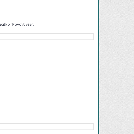
čítko "Povolit vše".